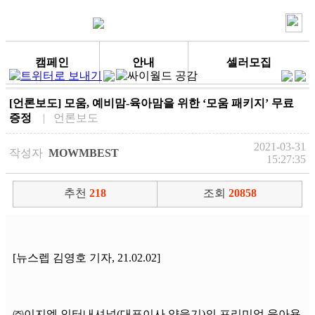
캠페인
안내
셀러모집
[언론보도] 모움, 예비맘-육아맘을 위한 ‘모움 패키지’ 무료
증정
| 언론보도
2021-03-31
작성자
MOWMBEST
15:27:35
추천
218
조회
20858
[뉴스렙 김영호 기자, 21.02.02]
㈜이지엠 인터내셔널(대표이사 양을기)의 프리미엄 육아용