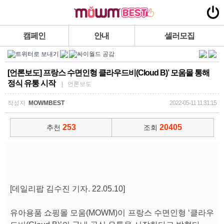
캠페인
안내
셀러모집
[언론보도] 프랑스 수면인형 클라우드비(Cloud B)’ 모움몰 통해
정식 유통 시작
| 언론보도
작성자
MOWMBEST
2022-05-11 11:31:15
253
20405
추천
조회
[데일리팝 김수진 기자. 22.05.10]
유아용품 쇼핑몰 모움(MOWM)이 프랑스 수면인형 ‘클라우