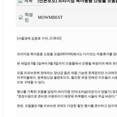
제목
[언론보도] 프리미엄 육아용품 쇼핑몰 모움몰
작성
MOWMBEST
인
[서울경제 김동호 기자, 21.08.02]
프리미엄 육아용품 쇼핑몰 모움(MOWM)에서는 다가오는 여름휴가를 맞이
본 세일은 8월 2일부터 8월 8일까지 모움몰에서 진행될 예정이며 해외 유
모움 리퍼브전에 판매되는 장난감 들은 제품 기능엔 문제없지만 스크래치
아쿠아플레이, 원목장난감 플랜토이즈, 헐리웃 유명 연예인 키즈들이 사용
으로 구매할 수 있다.
행사를 기획한 모움몰 담당자 ㈜이지엠 인터내셔널(대표이사 양을기) 정영
“한정수량으로 준비한 이벤트이기 때문에 하루빨리 서둘러 주길 바란다.”
한편, 모움몰은 8월 리퍼브전 외에도 다양한 할인 행사를 준비하고 있으며