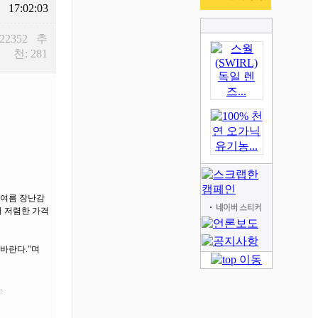
17:02:03
 22352 추
천: 281
 여름 장난감
서 저렴한 가격
바란다.”며
.