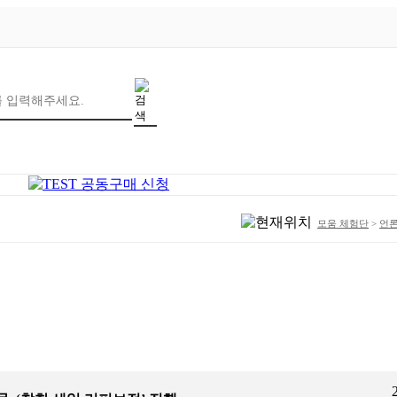
모움 체험단
>
언