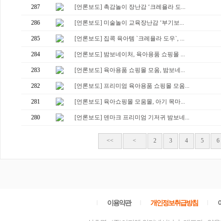
287
[언론보도] 촉감놀이 장난감 ‘크레욜라 도...
286
[언론보도] 미술놀이 교육장난감 ‘부기보...
285
[언론보도] 집콕 육아템 `크레욜라 도우`, ...
284
[언론보도] 밤보네이처, 육아용품 쇼핑몰 ...
283
[언론보도] 육아용품 쇼핑몰 모움, 밤보네...
282
[언론보도] 프리미엄 육아용품 쇼핑몰 모움...
281
[언론보도] 육아쇼핑몰 모움몰, 아기 목마...
280
[언론보도] 덴마크 프리미엄 기저귀 밤보네...
<<
<
2
3
4
5
6
ㅣ
이용약관
ㅣ
개인정보취급방침
ㅣ