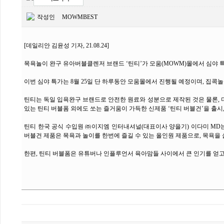
작성인
MOWMBEST
[데일리안 김윤성 기자, 21.08.24]
목욕놀이 완구 유아버블클렌저 브랜드 ‘틴티’가 모움(MOWM)몰에서 심야 
이번 심야 특가는 8월 25일 단 하루동안 모움몰에서 진행될 예정이며, 집콕
틴티는 독일 입욕완구 브랜드로 안전한 원료와 성분으로 제작된 것은 물론, 
있는 틴티 버블폼 외에도 쏘는 즐거움이 가득한 신제품 ‘틴티 버블건’을 출
틴티 한국 공식 수입원 ㈜이지엠 인터내셔널(대표이사 양을기) 이다미 MD는
버블건 제품은 목욕과 놀이를 한번에 즐길 수 있는 올인원 제품으로, 목욕을 
한편, 틴티 버블폼은 유튜버나 인플루언서 육아맘들 사이에서 큰 인기를 얻고