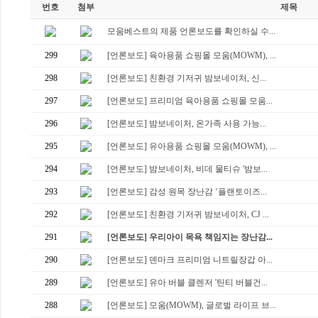
번호
첨부
제목
모움베스트의 제품 언론보도를 확인하실 수...
299
[언론보도] 육아용품 쇼핑몰 모움(MOWM), ...
298
[언론보도] 친환경 기저귀 밤보네이처, 신...
297
[언론보도] 프리미엄 육아용품 쇼핑몰 모움...
296
[언론보도] 밤보네이처, 온가족 사용 가능...
295
[언론보도] 유아용품 쇼핑몰 모움(MOWM), ...
294
[언론보도] 밤보네이처, 비데 물티슈 '밤보...
293
[언론보도] 감성 원목 장난감 ‘플랜토이즈...
292
[언론보도] 친환경 기저귀 밤보네이처, CJ ...
291
[언론보도] 우리아이 목욕 책임지는 장난감...
290
[언론보도] 덴마크 프리미엄 니트릴장갑 아...
289
[언론보도] 유아 버블 클렌저 '틴티 버블건...
288
[언론보도] 모움(MOWM), 글로벌 라이프 브...