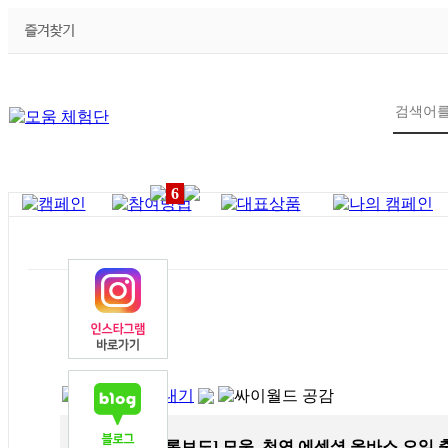
6
제목
[언론보도] 모움, 천연 에센셜 올바스 오일 