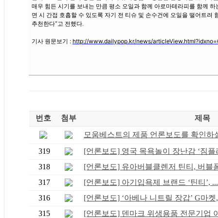
매우 힘든 시기를 보내는 만큼 평소 오일과 함께 아로마테라피를 함께 하
면 시 간접 호흡할 수 있도록 자기 전 티슈 및 손수건에 오일을 떨어트려
추천한다"고 전했다.
기사 원문보기 :
http://www.dailypop.kr/news/articleView.html?idxn
번호
첨부
제목
모움베스트의 제품 언론보도를 확인하실 
319
[언론보도] 영국 목욕놀이 장난감 ‘짐플리.
318
[언론보도] 유아버블클렌저 틴티, 버블폼&
317
[언론보도] 아기입욕제 브랜드 ‘틴티’, ...
316
[언론보도] ‘아베나 니트릴 장갑’ G마켓,.
315
[언론보도] 덴마크 위생용품 전문기업 아베