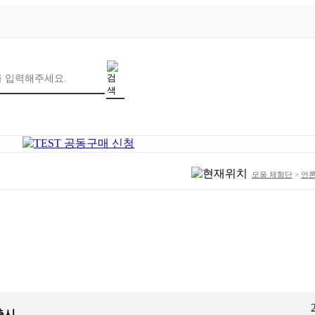
모움 체험단
>
언
출시