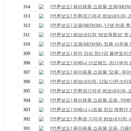
314
[언론보도] 육아용품 쇼핑몰 모움(MOWM),
313
[언론보도] 친환경기저귀 밤보네이처, 26일
312
[언론보도] 모움(MOWM), '난생 처음 특집'
311
[언론보도] 밤보네이처 '밤보목튜브' 첫 라
310
[언론보도] 모움(MOWM), 정품 사무용 부
309
[언론보도] 유아 감성 장난감 플랜토이즈·.
308
[언론보도] 아베나 산모패드, 임산부의 날 
307
[언론보도] 유아용품 쇼핑몰 '모움', 유아 .
306
[언론보도] 밤보네이처, 12일 CJ온스타일
305
[언론보도] 친환경기저귀 밤보네이처, 모움
304
[언론보도] 육아용품 쇼핑몰 모움, '아베나
303
[언론보도] 아베나 니트릴 장갑 체험단 진.
302
[언론보도] 친환경 기저귀 밤보네이처, 베.
301
[언론보도] 육아용품 쇼핑몰 모움, 가을맞.