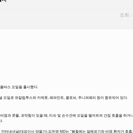
조회 :
셜 올바스 오일을 출시했다.
진 에센셜 오일로 유칼립투스와 카제풋, 페퍼민트, 클로브, 주니퍼페리 등이 함유되어 있다.
염과 콧물, 코막힘이 있을 때, 티슈 및 손수건에 오일을 떨어트려 간접 호흡을 하거
다.
 인터내셔널(대표이사 양을기) 김우영 MD는 "봄철에는 알레르기와 비염 환자가 호