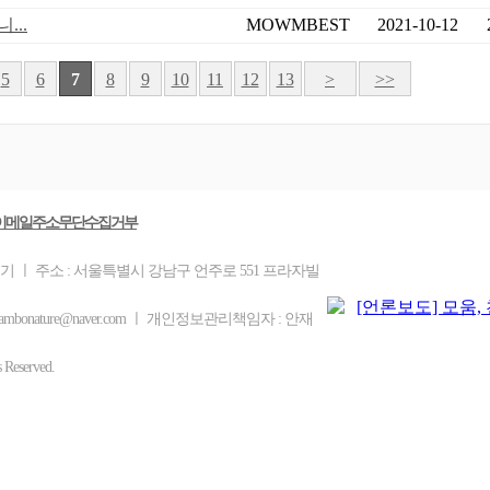
...
MOWMBEST
2021-10-12
5
6
7
8
9
10
11
12
13
>
>>
이메일주소무단수집거부
을기 ㅣ 주소 : 서울특별시 강남구 언주로 551 프라자빌
ambonature@naver.com ㅣ 개인정보관리책임자 : 안재
eserved.