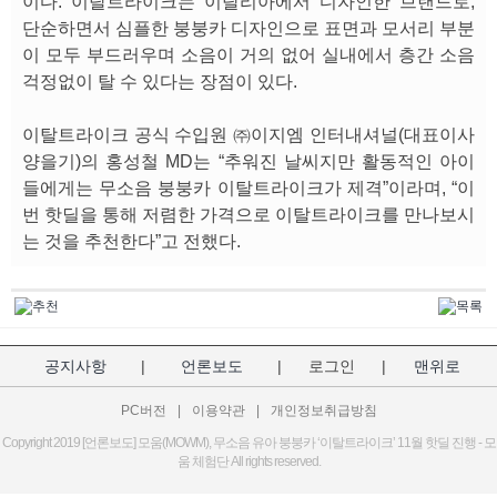
이다. 이탈트라이크는 이탈리아에서 디자인한 브랜드로,
단순하면서 심플한 붕붕카 디자인으로 표면과 모서리 부분
이 모두 부드러우며 소음이 거의 없어 실내에서 층간 소음
걱정없이 탈 수 있다는 장점이 있다.
이탈트라이크 공식 수입원 ㈜이지엠 인터내셔널(대표이사
양을기)의 홍성철 MD는 “추워진 날씨지만 활동적인 아이
들에게는 무소음 붕붕카 이탈트라이크가 제격”이라며, “이
번 핫딜을 통해 저렴한 가격으로 이탈트라이크를 만나보시
는 것을 추천한다”고 전했다.
공지사항
|
언론보도
|
로그인
|
맨위로
PC버전
|
이용약관
|
개인정보취급방침
Copyright 2019 [언론보도] 모움(MOWM), 무소음 유아 붕붕카 ‘이탈트라이크’ 11월 핫딜 진행 - 모
움 체험단 All rights reserved.