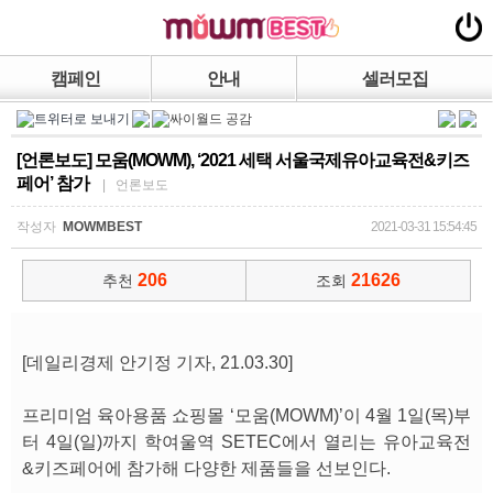
캠페인
안내
셀러모집
[언론보도] 모움(MOWM), ‘2021 세택 서울국제유아교육전&키즈
페어’ 참가
| 언론보도
작성자
MOWMBEST
2021-03-31 15:54:45
206
21626
추천
조회
[데일리경제 안기정 기자, 21.03.30]
프리미엄 육아용품 쇼핑몰 ‘모움(MOWM)’이 4월 1일(목)부
터 4일(일)까지 학여울역 SETEC에서 열리는 유아교육전
&키즈페어에 참가해 다양한 제품들을 선보인다.