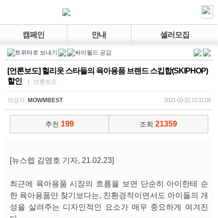
캠페인
안내
셀러모집
[언론보도] 헐리웃 스타들의 육아용품 브랜드 스킵합(SKIPHOP)
할인
| 언론보도
작성자
MOWMBEST
2021-03-31 15:31:08
199
21359
추천
조회
[뉴스렙 김영호 기자, 21.02.23]
최근에 육아용품 시장의 흐름을 보면 단순히 아이한테 순
한 육아용품만 찾기보다는, 친환경적이면서도 아이들의 개
성을 살려주는 디자인적인 요소가 매우 중요하게 여겨진