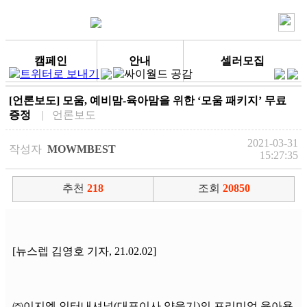
캠페인
안내
셀러모집
[언론보도] 모움, 예비맘-육아맘을 위한 ‘모움 패키지’ 무료
증정
| 언론보도
2021-03-31
작성자
MOWMBEST
15:27:35
추천
218
조회
20850
[뉴스렙 김영호 기자, 21.02.02]
㈜이지엠 인터내셔널(대표이사 양을기)의 프리미엄 육아용