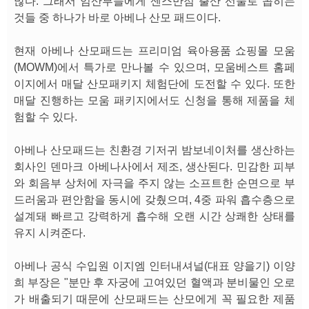
많다. 그래서 임산부들에게 센스만점 출산 선물로 꼽히는
것들 중 하나가 바로 아베나 산모 패드이다.
현재 아베나 산모패드는 프리미엄 육아용품 쇼핑몰 모움
(MOWM)에서 특가로 만나볼 수 있으며, 모움베스트 홈페
이지에서 매달 산모패키지 체험단에 도전할 수 있다. 또한
매달 진행하는 모움 패키지에서도 신청을 통해 제품을 체
험할 수 있다.
아베나 산모패드는 친환경 기저귀 밤보네이처를 생산하는
회사인 덴마크 아베나사에서 제조, 생산된다. 민감한 피부
와 회음부 상처에 자극을 주지 않는 소프트한 순면으로 부
드러움과 편안함을 동시에 갖췄으며, 4중 파워 흡수층으로
설계돼 빠르고 강력하게 흡수해 오랜 시간 상쾌한 상태를
유지 시켜준다.
아베나 공식 수입원 이지엠 인터내셔널(대표 양을기) 이양
희 부장은 "분만 후 자궁에 고여있던 혈액과 분비물인 오로
가 배출되기 때문에 산모패드는 산모에게 꼭 필요한 제품