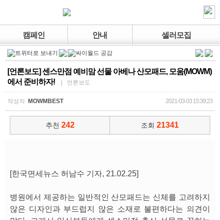
캠페인
안내
셀러모집
[언론보도] 센스만점 예비맘 선물 아베나 산모패드, 모움(MOWM)
에서 준비하자!
| 언론보도
작성자
MOWMBEST
2021-03-03 15:39:23
242
21341
추천
조회
[한국면세뉴스 허남수 기자, 21.02.25]
병원에서 제공하는 일반적인 산모패드는 신체를 고려하지
않은 디자인과 부드럽지 않은 소재로 불편하다는 의견이