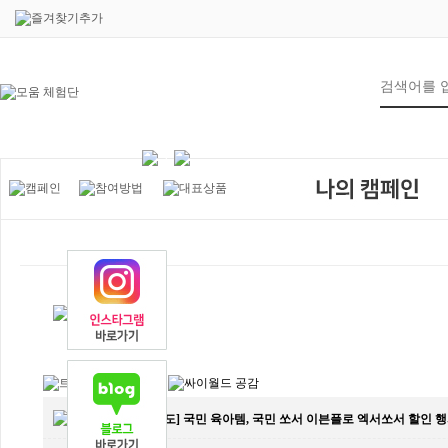
7
제목
[언론보도] 국민 육아템, 국민 쏘서 이븐플로 엑서쏘서 할인 