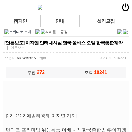
캠페인
안내
셀러모집
[언론보도] 이지엠 인터내셔널 영국 올바스 오일 한국총판계약
| 언론보도
작성자
MOWMBEST
egm
2023-01-16 14:32:11
272
19241
추천
조회
[22.12.22 데일리경제 이지연 기자]
덴마크 프리미엄 위생용품 아베나의 한국총판인 ㈜이지엠