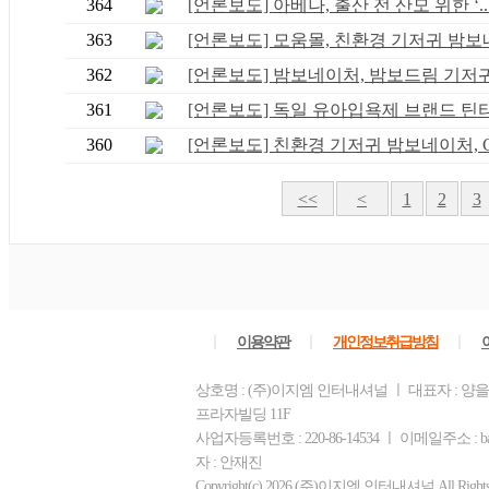
364
[언론보도] 아베나, 출산 전 산모 위한 ‘..
363
[언론보도] 모움몰, 친환경 기저귀 밤보네.
362
[언론보도] 밤보네이처, 밤보드림 기저귀 .
361
[언론보도] 독일 유아입욕제 브랜드 틴티, 
360
[언론보도] 친환경 기저귀 밤보네이처, CJ
<<
<
1
2
3
ㅣ
ㅣ
ㅣ
이용약관
개인정보취급방침
상호명 : (주)이지엠 인터내셔널 ㅣ 대표자 : 양을
프라자빌딩 11F
사업자등록번호 : 220-86-14534 ㅣ 이메일주소 : b
자 : 안재진
Copyright(c) 2026 (주)이지엠 인터내셔널 All Rights R