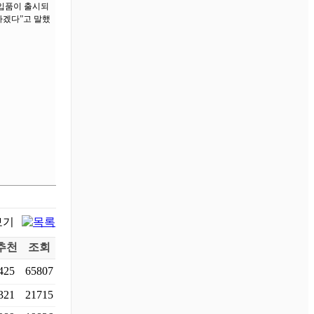
수입품이 출시되
하겠다”고 말했
추천
조회
425
65807
321
21715