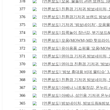
378
[언론보도] 모움, 물놀이 관련 브랜드 3종 
377
[언론보도] 친환경 기저귀 밤보네이처, 모.
376
[언론보도] 친환경기저귀 브랜드 밤보네이
375
[언론보도] 기저귀 ‘밤보네이처’, 모움몰.
374
[언론보도] 집콕놀이 장난감, 부기보드&크
373
[언론보도] 모움(MOWM) MD 핫프라이스
372
[언론보도] 유아용품 쇼핑몰 '모움(MOWM)'
371
[언론보도] 덴마크 기저귀 밤보네이처, 코.
370
[언론보도] 덴마크 친환경 기저귀 ‘밤보네.
369
[언론보도] ‘밤보 휴대용 비데 물티슈’ 3..
368
[언론보도] 친환경 기저귀 밤보네이처, 모.
367
[언론보도] 아베나 니트릴장갑, 온누리 스.
366
[언론보도] 아베나, 성인용 기저귀 온누리 
365
[언론보도] 밤보네이처, 밤보드림&밤보그