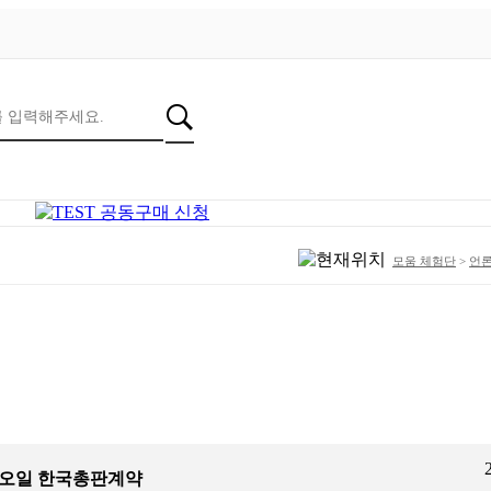
모움 체험단
>
언
 오일 한국총판계약