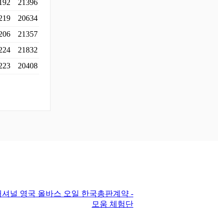
192
21396
219
20634
206
21357
224
21832
223
20408