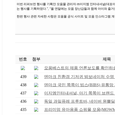
이번 리퍼브전 행사를 기획안 모움몰 관리자 ㈜이지엠 인터내셔널(대표이
는 행사를 기획하였다.”, “올 연말에는 모움 장난감들과 함께 아이와 즐거
한편 행사 관련 자세한 사항은 모움몰 공식 사이트 및 모움 인스타그램 계
번호
첨부
제목
모움베스트의 제품 언론보도를 확인하실 
439
덴마크 친환경 기저귀 밤보네이처 수영 기
438
덴마크 국민 쪽쪽이 빕스(BIBS) 유통망 재
437
이지엠인터내셔널, 아기 쪽쪽이 브랜드 덴
436
독일 과일퓨레 프루트바, 네이버 원쁠딜 특
435
프리미엄 유아용품 쇼핑몰 모움(MOWM) S