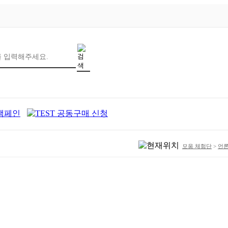
모움 체험단
>
언