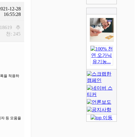
2021-12-28
16:55:28
 18619 추
천: 245
인폭을 적용하
의자 등 모움을