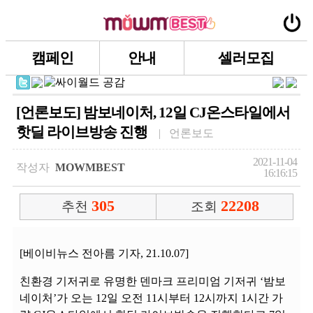
캠페인
안내
셀러모집
[언론보도] 밤보네이처, 12일 CJ온스타일에서
핫딜 라이브방송 진행
| 언론보도
2021-11-04
작성자
MOWMBEST
16:16:15
305
22208
추천
조회
[베이비뉴스 전아름 기자, 21.10.07]
친환경 기저귀로 유명한 덴마크 프리미엄 기저귀 ‘밤보
네이처’가 오는 12일 오전 11시부터 12시까지 1시간 가