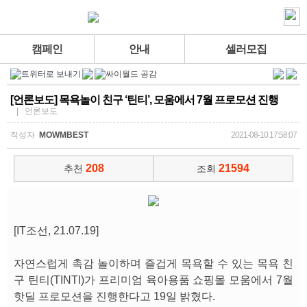
캠페인
안내
셀러모집
[언론보도] 목욕놀이 친구 ‘틴티’, 모움에서 7월 프로모션 진행
| 언론보도
작성자
MOWMBEST
2021-08-10 17:58:07
208
21594
추천
조회
[IT조선, 21.07.19]
자연스럽게 촉감 놀이하며 즐겁게 목욕할 수 있는 목욕 친
구 틴티(TINTI)가 프리미엄 육아용품 쇼핑몰 모움에서 7월
핫딜 프로모션을 진행한다고 19일 밝혔다.