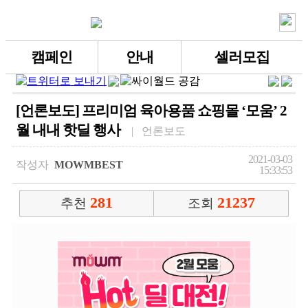
캠페인
안내
셀러모집
[언론보도] 프리미엄 육아용품 쇼핑몰 ‘모움’ 2
월 내내 핫딜 행사
| 언론보도
2021-03-03
작성자
MOWMBEST
15:33:53
281
21237
추천
조회