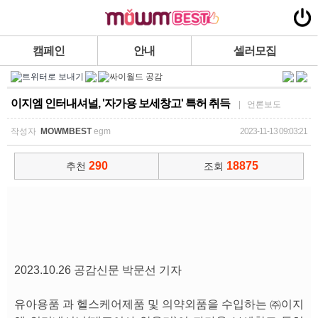
캠페인
안내
셀러모집
이지엠 인터내셔널, '자가용 보세창고' 특허 취득
| 언론보도
작성자
MOWMBEST
egm
2023-11-13 09:03:21
290
18875
추천
조회
2023.10.26 공감신문 박문선 기자
유아용품 과 헬스케어제품 및 의약외품을 수입하는 ㈜이지