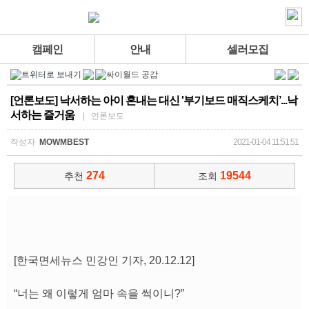
캠페인
안내
셀러모집
[언론보도] 낙서하는 아이 혼내는 대신 '부기보드 매직스케치’...낙
서하는 즐거움
| 언론보도
작성자
MOWMBEST
2021-01-04 11:51:51
274
19544
추천
조회
[한국면세뉴스 민강인 기자, 20.12.12]
“너는 왜 이렇게 엄마 속을 썩이니?”