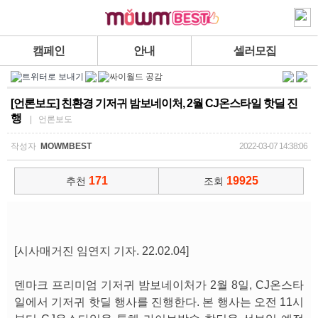
캠페인
안내
셀러모집
[언론보도] 친환경 기저귀 밤보네이처, 2월 CJ온스타일 핫딜 진
행
| 언론보도
작성자
MOWMBEST
2022-03-07 14:38:06
171
19925
추천
조회
[시사매거진 임연지 기자. 22.02.04]
덴마크 프리미엄 기저귀 밤보네이처가 2월 8일, CJ온스타
일에서 기저귀 핫딜 행사를 진행한다. 본 행사는 오전 11시