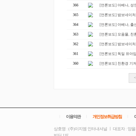
366
[언론보도] 아베나, 성인
365
[언론보도] 밤보네이처,
364
[언론보도] 아베나, 출산 
363
[언론보도] 모움몰, 친
362
[언론보도] 밤보네이처,
361
[언론보도] 독일 유아입욕
360
[언론보도] 친환경 기저귀
<
ㅣ
이용약관
ㅣ
개인정보취급방침
ㅣ
상호명 : (주)이지엠 인터내셔널 ㅣ 대표자 : 양을
빌딩 11F