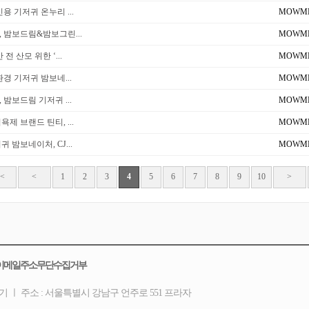
용 기저귀 온누리 ...
MOWM
 밤보드림&밤보그린...
MOWM
전 산모 위한 ‘...
MOWM
환경 기저귀 밤보네...
MOWM
 밤보드림 기저귀 ...
MOWM
제 브랜드 틴티, ...
MOWM
 밤보네이처, CJ...
MOWM
<
<
1
2
3
4
5
6
7
8
9
10
>
이메일주소무단수집거부
기 ㅣ 주소 : 서울특별시 강남구 언주로 551 프라자