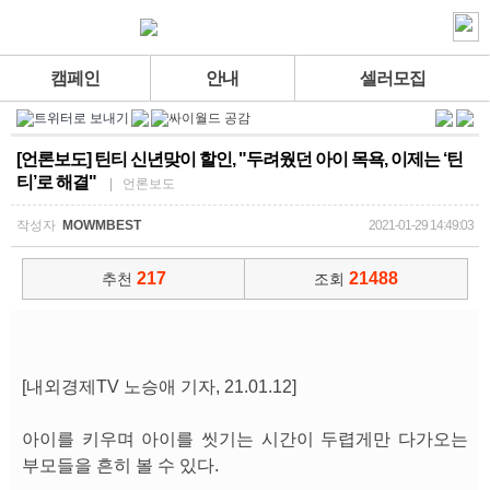
캠페인
안내
셀러모집
[언론보도] 틴티 신년맞이 할인, "두려웠던 아이 목욕, 이제는 ‘틴
티’로 해결"
| 언론보도
작성자
MOWMBEST
2021-01-29 14:49:03
217
21488
추천
조회
[내외경제TV 노승애 기자, 21.01.12]
아이를 키우며 아이를 씻기는 시간이 두렵게만 다가오는
부모들을 흔히 볼 수 있다.