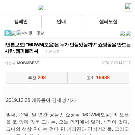
캠페인
안내
셀러모집
[언론보도] “MOWM(모움)은 누가 만들었을까?” 쇼핑몰을 만드는
사람, 웹퍼블리셔
| 언론보도
작성자
MOWMBEST
2020-03-03 14:10:17
208
19988
추천
조회
2019.12.26 에듀동아 김재성기자
벌써, 12월. 일 년간 공들인 쇼핑몰 ‘MOWM(모움)”의 오픈
을 코 앞에 앞둔 그녀는, 오늘 의자에서 일어난 적이 없다.
그녀의 책상 위에는 먹다 만 커피잔과 간식거리들, 그리고