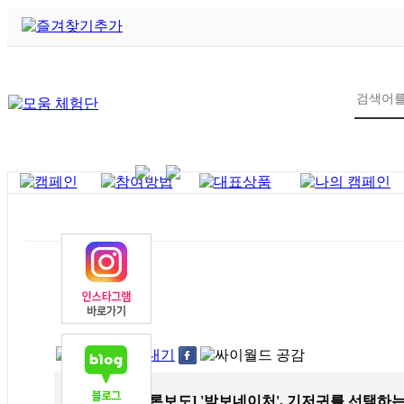
6
제목
[언론보도] '밤보네이처', 기저귀를 선택하