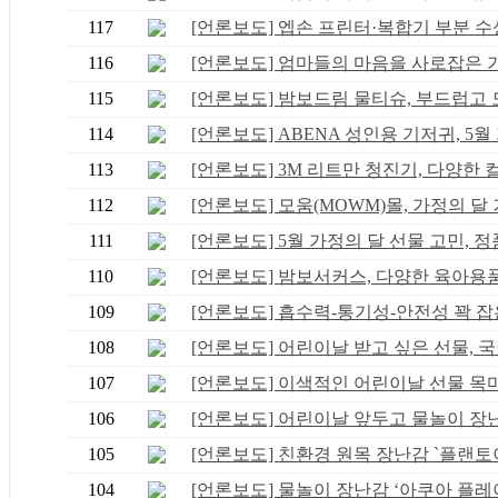
117
[언론보도] 엡손 프린터·복합기 부분 수상.
116
[언론보도] 엄마들의 마음을 사로잡은 가장
115
[언론보도] 밤보드림 물티슈, 부드럽고 도.
114
[언론보도] ABENA 성인용 기저귀, 5월 가
113
[언론보도] 3M 리트만 청진기, 다양한 컬러
112
[언론보도] 모움(MOWM)몰, 가정의 달 기
111
[언론보도] 5월 가정의 달 선물 고민, 정품
110
[언론보도] 밤보서커스, 다양한 육아용품과
109
[언론보도] 흡수력-통기성-안전성 꽉 잡은 
108
[언론보도] 어린이날 받고 싶은 선물, 국민
107
[언론보도] 이색적인 어린이날 선물 목마캐
106
[언론보도] 어린이날 앞두고 물놀이 장난감
105
[언론보도] 친환경 원목 장난감 `플랜토이.
104
[언론보도] 물놀이 장난감 ‘아쿠아 플레이.