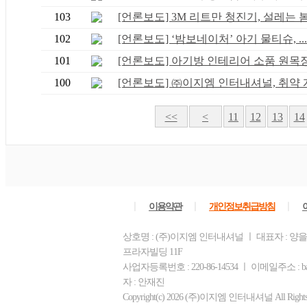
103
[언론보도] 3M 리트만 청진기, 설레는 봄 .
102
[언론보도] ‘밤보네이처’ 아기 물티슈, ...
101
[언론보도] 아기방 인테리어 소품 원목장난
100
[언론보도] ㈜이지엠 인터내셔널, 취약 계.
<<
<
11
12
13
14
ㅣ
ㅣ
ㅣ
이용약관
개인정보취급방침
상호명 : (주)이지엠 인터내셔널 ㅣ 대표자 : 양을
프라자빌딩 11F
사업자등록번호 : 220-86-14534 ㅣ 이메일주소 : b
자 : 안재진
Copyright(c) 2026 (주)이지엠 인터내셔널 All Rights R