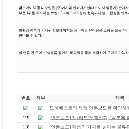
밤보네이처 공식 수입원 (주)이지엠 인터내셔널(대표이사 양을기) 관계자는
부문 1위를 차지하는 브랜드"라며, "마케팅에 현혹되지 말고 본질을 봐주
친환경 럭셔리 기저귀 밤보네이처는 프리미엄 유아용품 쇼핑몰 모움(MOW
만나볼 수 있다.
설 연휴 전 주에는 '생필품 쟁이기' 타임딜을 통해 저렴하게 구매도 가능하
번호
첨부
제목
모움베스트의 제품 언론보도를 확인하실 
119
[언론보도] 3m 리트만 청진기, ‘덕분에 챌.
118
[언론보도] 제품의 가치를 높이는 물류관리