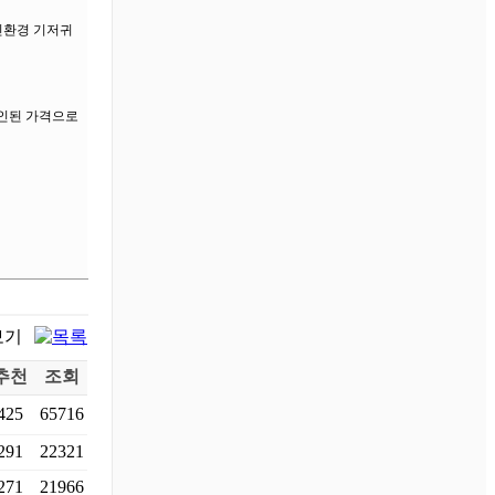
친환경 기저귀
할인된 가격으로
추천
조회
425
65716
291
22321
271
21966