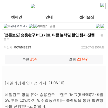
캠페인
안내
셀러모집
[언론보도] 승용완구 버그카트, 티몬 블랙딜 할인 행사 진행
| 언
론보도
작성자
MOWMBEST
2021-07-09 15:57:48
254
21747
추천
조회
[데일리경제 안기정 기자, 21.06.10]
네덜란드 명품 유아 승용완구 브랜드 ‘버그(BERG)’가 6월
5일부터 12일까지 일주일동안 티몬 블랙딜을 통해 할인행
사를 진행한다고 밝혔다.