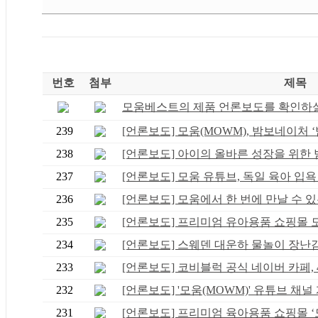
번호
첨부
제목
모움베스트의 제품 언론보도를 확인하실 
239
[언론보도] 모움(MOWM), 밤보네이처 ‘밤
238
[언론보도] 아이의 올바른 성장을 위한 범.
237
[언론보도] 모움 유튜브, 독일 육아 입욕 .
236
[언론보도] 모움에서 한 번에 만날 수 있는
235
[언론보도] 프리미엄 유아용품 쇼핑몰 모움
234
[언론보도] 스웨덴 대운하 물놀이 장난감 .
233
[언론보도] 코비블럭 공식 네이버 카페, 4.
232
[언론보도] '모움(MOWM)' 유튜브 채널 개
231
[언론보도] 프리미엄 육아용품 쇼핑몰 ‘모.