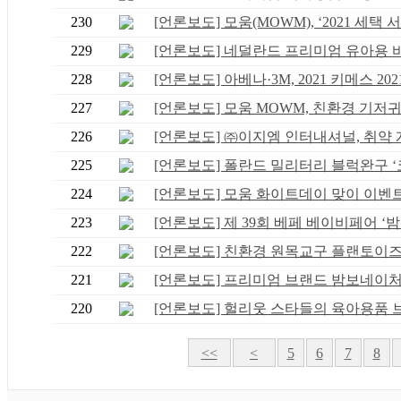
230
[언론보도] 모움(MOWM), ‘2021 세택 서울
229
[언론보도] 네덜란드 프리미엄 유아용 바이
228
[언론보도] 아베나·3M, 2021 키메스 2021 
227
[언론보도] 모움 MOWM, 친환경 기저귀 ‘
226
[언론보도] ㈜이지엠 인터내셔널, 취약 계.
225
[언론보도] 폴란드 밀리터리 블럭완구 ‘코.
224
[언론보도] 모움 화이트데이 맞이 이벤트, 
223
[언론보도] 제 39회 베페 베이비페어 ‘밤.
222
[언론보도] 친환경 원목교구 플랜토이즈, 3
221
[언론보도] 프리미엄 브랜드 밤보네이처&
220
[언론보도] 헐리웃 스타들의 육아용품 브랜
<<
<
5
6
7
8