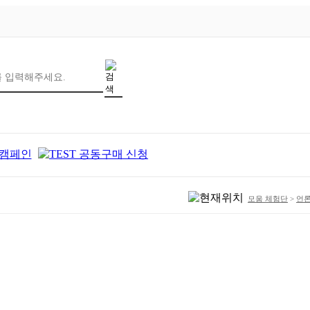
모움 체험단
>
언