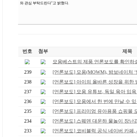
와 관심 부탁드린다"고 밝혔다.
번호
첨부
제목
모움베스트의 제품 언론보도를 확인하실 
239
[언론보도] 모움(MOWM), 밤보네이처 ‘밤
238
[언론보도] 아이의 올바른 성장을 위한 범.
237
[언론보도] 모움 유튜브, 독일 육아 입욕 .
236
[언론보도] 모움에서 한 번에 만날 수 있는
235
[언론보도] 프리미엄 유아용품 쇼핑몰 모움
234
[언론보도] 스웨덴 대운하 물놀이 장난감 .
233
[언론보도] 코비블럭 공식 네이버 카페, 4.