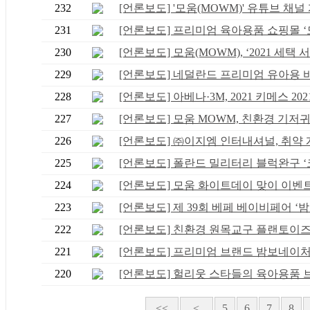
232
[언론보도] '모움(MOWM)' 유튜브 채널 개
231
[언론보도] 프리미엄 육아용품 쇼핑몰 ‘모.
230
[언론보도] 모움(MOWM), ‘2021 세택 서울
229
[언론보도] 네덜란드 프리미엄 유아용 바이
228
[언론보도] 아베나·3M, 2021 키메스 2021 
227
[언론보도] 모움 MOWM, 친환경 기저귀 ‘
226
[언론보도] ㈜이지엠 인터내셔널, 취약 계.
225
[언론보도] 폴란드 밀리터리 블럭완구 ‘코.
224
[언론보도] 모움 화이트데이 맞이 이벤트, 
223
[언론보도] 제 39회 베페 베이비페어 ‘밤.
222
[언론보도] 친환경 원목교구 플랜토이즈, 3
221
[언론보도] 프리미엄 브랜드 밤보네이처&
220
[언론보도] 헐리웃 스타들의 육아용품 브랜
<<
<
5
6
7
8