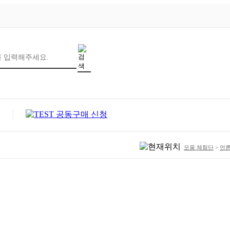
모움 체험단
>
언