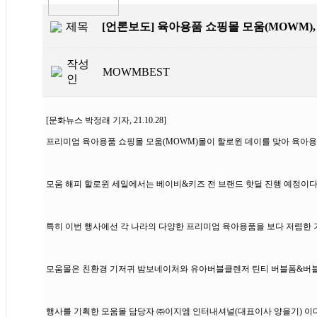
제목
[언론보도] 육아용품 쇼핑몰 모움(MOWM),
작성
MOWMBEST
인
[문화뉴스 박정래 기자, 21.10.28]
프리미엄 육아용품 쇼핑몰 모움(MOWM)몰이 할로윈 데이를 맞아 육아용품 
모움 해피 할로윈 세일에서는 베이비&키즈 전 브랜드 핫딜 진행 예정이다
특히 이번 행사에선 각 나라의 다양한 프리미엄 육아용품을 보다 저렴한 
모움몰은 친환경 기저귀 밤보네이처와 유아버블클렌저 틴티 버블폼&버블건
행사를 기획한 모움몰 담당자 ㈜이지엠 인터내셔널(대표이사 양을기) 이다