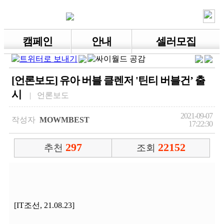
캠페인
안내
셀러모집
[언론보도] 유아 버블 클렌저 '틴티 버블건’ 출
시
| 언론보도
2021-09-07
작성자
MOWMBEST
17:22:30
297
22152
추천
조회
[IT조선, 21.08.23]