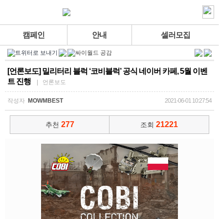
캠페인
안내
셀러모집
[언론보도] 밀리터리 블럭 ‘코비블럭’ 공식 네이버 카페, 5월 이벤
트 진행
| 언론보도
작성자
MOWMBEST
2021-06-01 10:27:54
277
21221
추천
조회