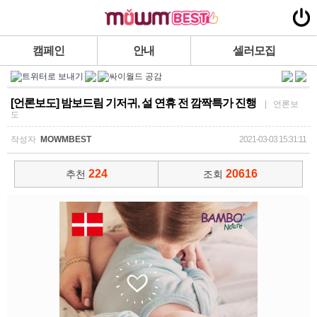
캠페인
안내
셀러모집
[언론보도] 밤보드림 기저귀, 설 연휴 전 깜짝특가 진행
| 언론보
도
작성자
MOWMBEST
2021-03-03 15:31:11
224
20616
추천
조회