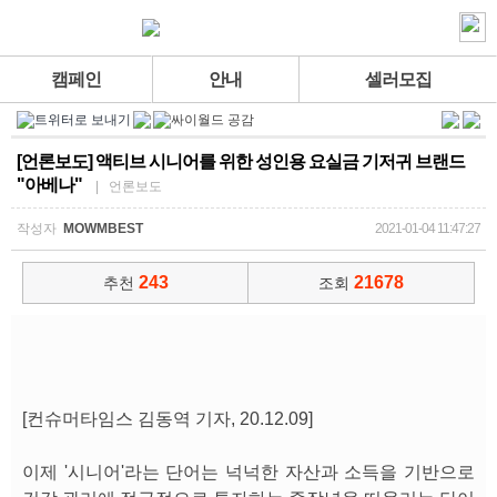
캠페인
안내
셀러모집
[언론보도] 액티브 시니어를 위한 성인용 요실금 기저귀 브랜드
"아베나"
| 언론보도
작성자
MOWMBEST
2021-01-04 11:47:27
243
21678
추천
조회
[컨슈머타임스 김동역 기자, 20.12.09]
이제 '시니어'라는 단어는 넉넉한 자산과 소득을 기반으로