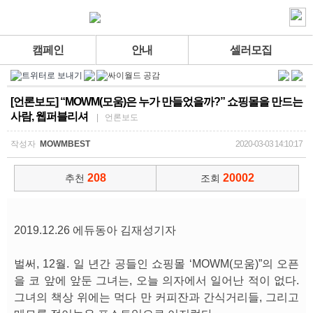
캠페인
안내
셀러모집
[언론보도] “MOWM(모움)은 누가 만들었을까?” 쇼핑몰을 만드는
사람, 웹퍼블리셔
| 언론보도
작성자
MOWMBEST
2020-03-03 14:10:17
208
20002
추천
조회
2019.12.26 에듀동아 김재성기자
벌써, 12월. 일 년간 공들인 쇼핑몰 ‘MOWM(모움)”의 오픈
을 코 앞에 앞둔 그녀는, 오늘 의자에서 일어난 적이 없다.
그녀의 책상 위에는 먹다 만 커피잔과 간식거리들, 그리고