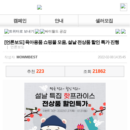
캠페인
안내
셀러모집
[언론보도] 육아용품 쇼핑몰 모움, 설날 전상품 할인 특가 진행
| 언론보도
작성자
MOWMBEST
2022-02-08 14:35:45
223
21862
추천
조회