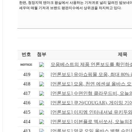
한편, 청정지역 덴마크 왕실에서 사용하는 기저귀로 널리 알려진 밤보네이
세우며 매월 기저귀 브랜드 평판지수에서 상위권을 차지하고 있다.
번호
첨부
제목
모움베스트의 제품 언론보도를 확인하실 
419
[언론보도] 유아쇼핑몰 모움, 최대 80% 리
418
[언론보도] 모움, 천연 에센셜 올바스 오일
417
[언론보도] 수면인형 클라우드비, 오늘의집
416
[언론보도] 쿠거(COUGAR), 게이밍 기어 
415
[언론보도] 이지엠 인터내셔널 유키두와 공
414
[언론보도] 이븐플로 엑서쏘서, 오늘의집 .
413
[언론보도] 영국 오일 올바스 병행 수입품,