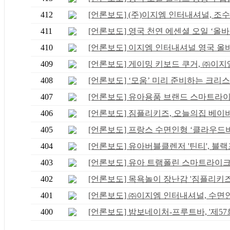
412
[언론보도] (주)이지엠 인터내셔널, 조수애
411
[언론보도] 영국 천연 에센셜 오일 ‘올바..
410
[언론보도] 이지엠 인터내셔널 영국 올바스
409
[언론보도] 게이밍 키보드 쿠거, ㈜이지엠 
408
[언론보도] ‘모움’ 미리 준비하는 크리스.
407
[언론보도] 유아용품 브랜드 스마트라이크,
406
[언론보도] 짐플리키즈, 오늘의집 베이비페
405
[언론보도] 프랑스 수면인형 ‘클라우드비.
404
[언론보도] 유아버블클렌저 '틴티', 블랙프
403
[언론보도] 유아 트램폴린 스마트라이크 11
402
[언론보도] 목욕놀이 장난감 '짐플리키즈',
401
[언론보도] ㈜이지엠 인터내셔널, 수면인형
400
[언론보도] 밤보네이처-프루트바, '제57회 