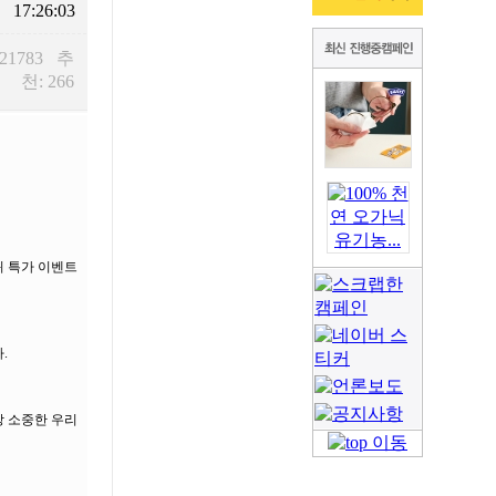
17:26:03
 21783 추
천: 266
귀 특가 이벤트
.
장 소중한 우리