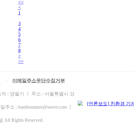
<<
<
1
2
3
4
5
6
7
8
>
>>
침
ㅣ
이메일주소무단수집거부
자 : 양을기 ㅣ 주소 : 서울특별시 강
소 : bambonature@naver.com ㅣ
l Rights Reserved.