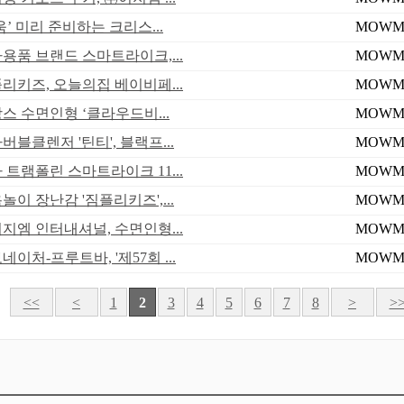
움’ 미리 준비하는 크리스...
MOWM
아용품 브랜드 스마트라이크,...
MOWM
플리키즈, 오늘의집 베이비페...
MOWM
스 수면인형 ‘클라우드비...
MOWM
버블클렌저 '틴티', 블랙프...
MOWM
 트램폴린 스마트라이크 11...
MOWM
놀이 장난감 '짐플리키즈',...
MOWM
이지엠 인터내셔널, 수면인형...
MOWM
네이처-프루트바, '제57회 ...
MOWM
<<
<
1
2
3
4
5
6
7
8
>
>