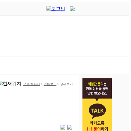
모움 체험단
>
언론보도
>
상세보기