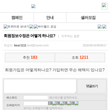
캠페인
안내
셀러모집
회원정보수정은 어떻게 하나요?
| 자주하는 질문
작성자
bear1111
test@naver.com
2018-08-19 09:49:17
183
1211
추천
조회
회원가입은 어떻게하나요? 가입하면 무슨 해택이 있나요?
패스워드
패스워드를 입력하세요.
8
4
6
1
6
2
5
4
도배방지키
보이는 도배방지키를 입력하세요.