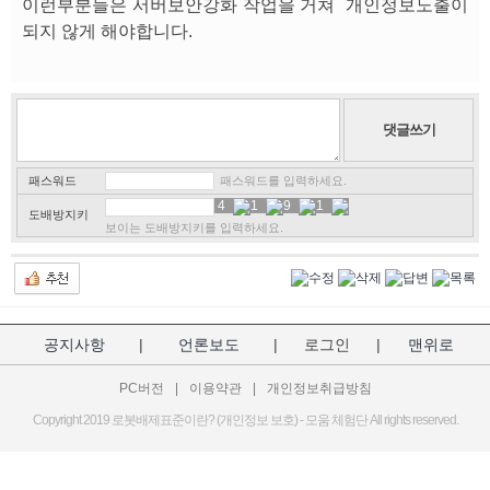
이런부분들은 서버보안강화 작업을 거쳐 개인정보노출이
되지 않게 해야합니다.
패스워드
패스워드를 입력하세요.
4
0
1
1
9
2
1
3
도배방지키
보이는 도배방지키를 입력하세요.
공지사항
|
언론보도
|
로그인
|
맨위로
PC버전
|
이용약관
|
개인정보취급방침
Copyright 2019 로봇배제표준이란? (개인정보 보호) - 모움 체험단 All rights reserved.