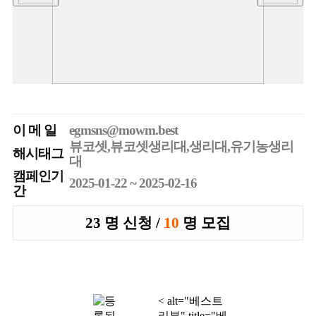
이 메 일
egmsns@mowm.best
뷰코셋,뷰코셋생리대,생리대,유기농생리
해시태그
대
캠페인기
2025-01-22 ~ 2025-02-16
간
23 명 신청 /
10
명 모집
< alt="베스트
리뷰" title="베