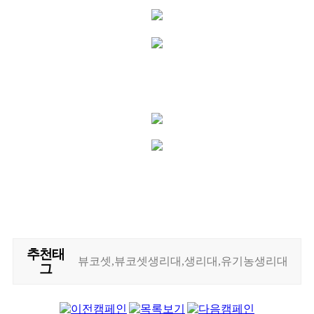
추천태
뷰코셋,뷰코셋생리대,생리대,유기농생리대
그