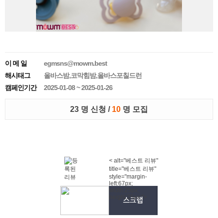
이 메 일
egmsns@mowm.best
해시태그
올바스밤,코막힘밤,올바스포칠드런
캠페인기간
2025-01-08 ~ 2025-01-26
23 명 신청 /
10
명 모집
< alt="베스트 리뷰"
title="베스트 리뷰"
style="margin-
left:67px;
width:25px;
height:25px;">