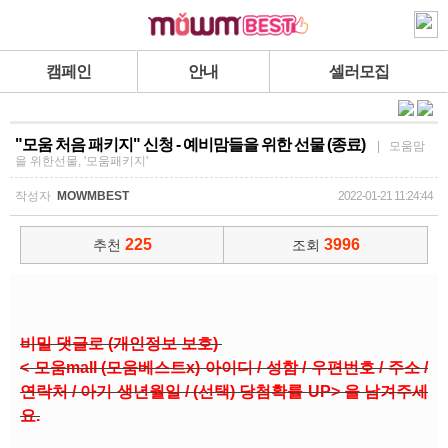
캠페인
안내
셀러모집
"모움 처음 패키지" 신청 - 예비맘들을 위한 선물 (종료)
| 모움맘
을 위한선물, '모움패키지'
작성자
MOWMBEST
2022-01-21 11:24:44
225
3996
추천
조회
비밀 댓글로 (개인정보 보호)
< 모움mall (모움베스트x) 아이디 / 성함 / 우편번호 / 주소 /
연락처 / 아기 생년월일 / (선택) 당첨확률 UP> 을 남겨주세
요.