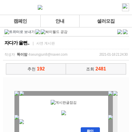
캠페인
안내
셀러모집
자다가 울뻔..
| 사연 게시판
작성자
똑이맘
4seungjun8@naver.com
2021-01-18 21:24:30
192
2481
추천
조회