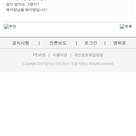
엄마 엄마도 그랬지?
육아맘님들 화이팅입니다
공지사항
|
언론보도
|
로그인
|
맨위로
PC버전
|
이용약관
|
개인정보취급방침
Copyright 2019 엄마는 악마,천사 - 모움 체험단 All rights reserved.