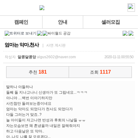
캠페인
안내
셀러모집
엄마는 악마,천사
| 사연 게시판
작성자
알콩달콩앙
algus2602@naver.com
2020-11-11 00:55:50
181
1117
추천
조회
딸하나 아들하나
둘째 돌 지나고나니 신생아가 또 그립네요...ㅋㅋㅋ
아니야 ....백번 이야기하지만
사진첩만 돌려보는중이네요
엄마는 악마도 되었다가 천사도 되었다가
다들 그러는거 맞죠..?
늘 아이들이 자고나면 반성과 후회의 나날들 ㅠㅠ
자는모습보면 왜 혼냈을까 내일은 잘해줘야지
하고 다음날은 또 악마..
아..나도 나를 잘 모르겠다...