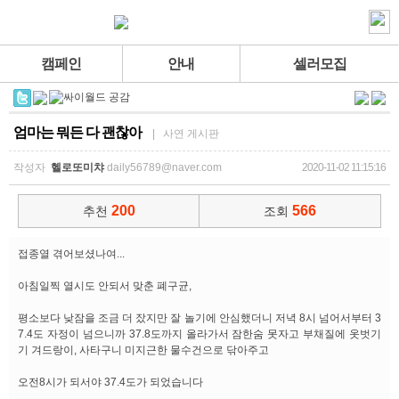
캠페인
안내
셀러모집
엄마는 뭐든 다 괜찮아
| 사연 게시판
작성자
헬로또미챠
daily56789@naver.com
2020-11-02 11:15:16
200
566
추천
조회
접종열 겪어보셨나여...
아침일찍 열시도 안되서 맞춘 폐구균,
평소보다 낮잠을 조금 더 잤지만 잘 놀기에 안심했더니 저녁 8시 넘어서부터 3
7.4도 자정이 넘으니까 37.8도까지 올라가서 잠한숨 못자고 부채질에 옷벗기
기 겨드랑이, 사타구니 미지근한 물수건으로 닦아주고
오전8시가 되서야 37.4도가 되었습니다