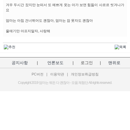
겨우 두시간 잤지만 눈떠서 또 예쁘게 웃는 아가 보면 힘듦이 사르르 씻겨나가
요
엄마는 아침 건너뛰어도 괜찮아, 엄마는 잠 못자도 괜찮아
울애기만 아프지말자, 사랑해
공지사항
|
언론보도
|
로그인
|
맨위로
PC버전
|
이용약관
|
개인정보취급방침
Copyright 2019 엄마는 뭐든 다 괜찮아 - 모움 체험단 All rights reserved.