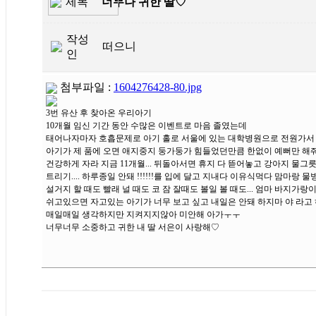
제목
너무나 귀한 딸♡
작성
떠으니
인
첨부파일 :
1604276428-80.jpg
3번 유산 후 찾아온 우리아기
10개월 임신 기간 동안 수많은 이벤트로 마음 졸였는데
태어나자마자 호흡문제로 아기 홀로 서울에 있는 대학병원으로 전원가서 니
아기가 제 품에 오면 애지중지 둥가둥가 힘들었던만큼 한없이 예뻐만 해
건강하게 자라 지금 11개월... 뒤돌아서면 휴지 다 뜯어놓고 강아지 물
트리기.... 하루종일 안돼 !!!!!!를 입에 달고 지내다 이유식먹다 맘마랑 물
설거지 할 때도 빨래 널 때도 코 잠 잘때도 볼일 볼 때도... 엄마 바지
쉬고있으면 자고있는 아기가 너무 보고 싶고 내일은 안돼 하지마 야 라고
매일매일 생각하지만 지켜지지않아 미안해 아가ㅜㅜ
너무너무 소중하고 귀한 내 딸 서은이 사랑해♡