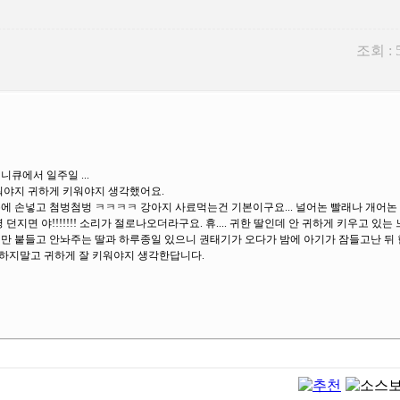
조회 : 
큐에서 일주일 ...
줘야지 귀하게 키워야지 생각했어요.
그릇에 손넣고 첨벙첨벙 ㅋㅋㅋㅋ 강아지 사료먹는건 기본이구요... 널어논 빨래나 개어논
병 던지면 야!!!!!!! 소리가 절로나오더라구요. 휴.... 귀한 딸인데 안 귀하게 키우고 있는
가랑이만 붙들고 안놔주는 딸과 하루종일 있으니 권태기가 오다가 밤에 아기가 잠들고난 뒤 
 하지말고 귀하게 잘 키워야지 생각한답니다.