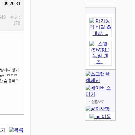
09:20:31
549 추천:
178
 빨래나 망가
 느낌 ㅋㅋㅋ
한 숨 돌리고