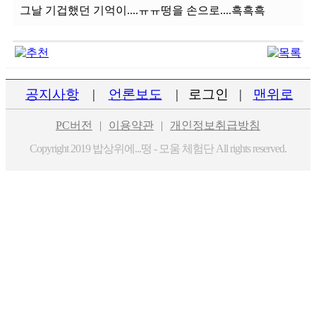
그날 기겁했던 기억이....ㅠㅠ떵을 손으로....흑흑흑
공지사항
|
언론보도
|
로그인
|
맨위로
PC버전
|
이용약관
|
개인정보취급방침
Copyright 2019 밥상위에...떵 - 모움 체험단 All rights reserved.