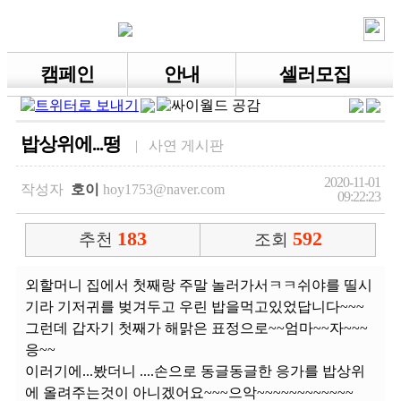
캠페인
안내
셀러모집
밥상위에...떵
| 사연 게시판
2020-11-01
작성자
호이
hoy1753@naver.com
09:22:23
183
592
추천
조회
외할머니 집에서 첫째랑 주말 놀러가서ㅋㅋ쉬야를 띨시
기라 기저귀를 벚겨두고 우린 밥을먹고있었답니다~~~
그런데 갑자기 첫째가 해맑은 표정으로~~엄마~~자~~~
응~~
이러기에...봤더니 ....손으로 동글동글한 응가를 밥상위
에 올려주는것이 아니겠어요~~~으악~~~~~~~~~~~~