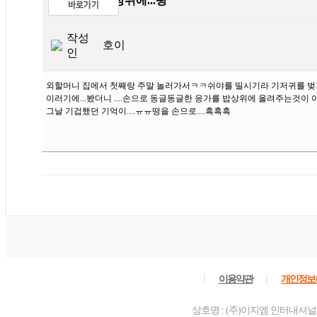
제목
밥상위에...떵
작성
호이
인
외할머니 집에서 첫째랑 주말 놀러가서ㅋㅋ쉬야를 띨시기라 기저귀를 벚겨
이러기에...봤더니 ....손으로 동글동글한 응가를 밥상위에 올려주는것이 아
그날 기겁했던 기억이....ㅠㅠ떵을 손으로....흑흑흑
ㅣ
ㅣ
이용약관
개인정보
상호명 : (주)이지엠 인터내셔널 