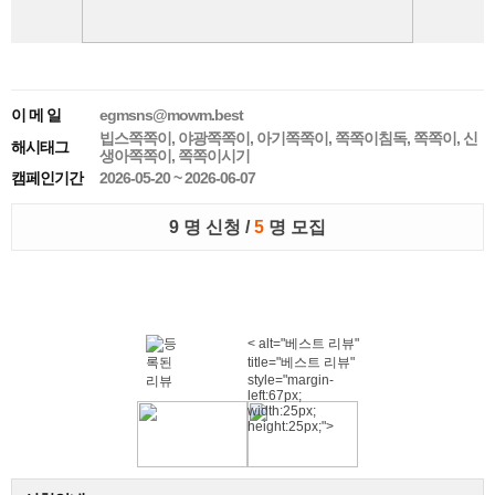
이 메 일
egmsns@mowm.best
빕스쪽쪽이, 야광쪽쪽이, 아기쪽쪽이, 쪽쪽이침독, 쪽쪽이, 신
해시태그
생아쪽쪽이, 쪽쪽이시기
캠페인기간
2026-05-20 ~ 2026-06-07
9 명 신청 /
5
명 모집
< alt="베스트 리뷰"
title="베스트 리뷰"
style="margin-
left:67px;
width:25px;
height:25px;">