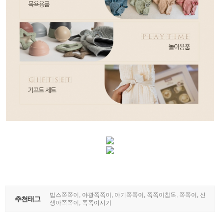
빕스쪽쪽이, 야광쪽쪽이, 아기쪽쪽이, 쪽쪽이침독, 쪽쪽이, 신
추천태그
생아쪽쪽이, 쪽쪽이시기