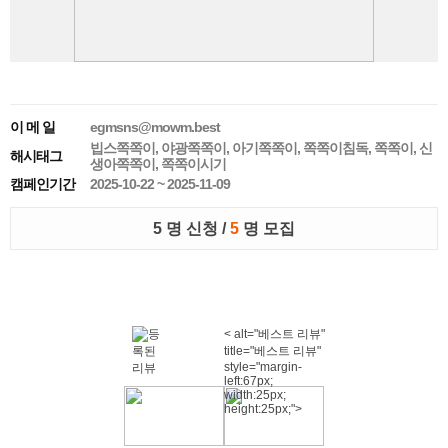
이 메 일
egmsns@mowm.best
빕스쪽쪽이, 야광쪽쪽이, 아기쪽쪽이, 쪽쪽이침독, 쪽쪽이, 신
해시태그
생아쪽쪽이, 쪽쪽이시기
캠페인기간
2025-10-22 ~ 2025-11-09
5 명 신청 /
5
명 모집
< alt="베스트 리뷰"
title="베스트 리뷰"
style="margin-
left:67px;
width:25px;
height:25px;">