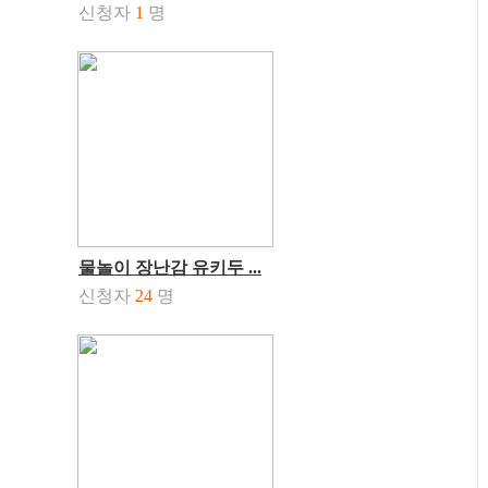
신청자
1
명
물놀이 장난감 유키두 ...
신청자
24
명