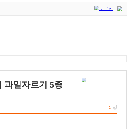
 과일자르기 5종
집
5
명
100
%