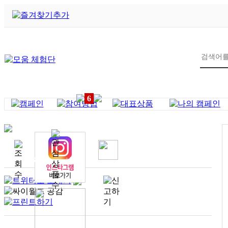
6
232
+0