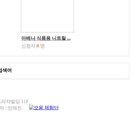
아베나 식품용 니트릴 ...
신청자
8
명
검색어
프라자빌딩 11F
임자 : 안재진