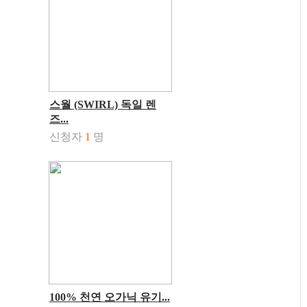
스월 (SWIRL) 독일 렌
즈...
신청자
1
명
100% 천연 오가닉 유기...