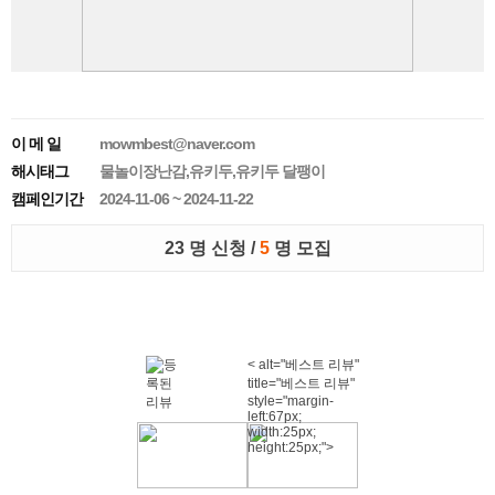
이 메 일
mowmbest@naver.com
해시태그
물놀이장난감,유키두,유키두 달팽이
캠페인기간
2024-11-06 ~ 2024-11-22
23 명 신청 /
5
명 모집
< alt="베스트 리뷰"
title="베스트 리뷰"
style="margin-
left:67px;
width:25px;
height:25px;">